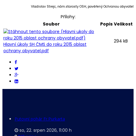
Vladislav Strejc, nám.starosty OSH, pověřený Ochranou obyvatel
Přílohy:
Soubor
Popis
Velikost
294 kB
Hlavní úkoly SH ČMS do roku 2015 oblast
ochrany obyvatel.pdf
Putovní pohár Fr.Purkarta
so, 22. srpen 2026
,
11:00 h