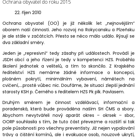
Ochrana obyvatel do roku 2015
22. říjen 2010
Ochrana obyvatel (OO) je již několik let „nejnovějším“
oborem naší činnosti. Jeho rozvoj na Rokycansku a Plzeňsku
je ale stále v začátcích. Přesto se něco málo událo. Rýsují se
dva základní směry.
Jeden je „represivní“ tedy zásahy při událostech. Provádí je
JSDH obcí a jeho řízení je tedy v kompetenci HZS. Proběhla
školení jednotek a velitelů, a tím to skončilo. Z Krajského
ředitelství HZS nemáme žádné informace o koncepci,
plošném pokrytí, minimálním vybavení, námětech na
cvičení,….prostě vůbec nic. Doufáme, že situaci zlepší jednání
starosty KSH p. Černého s ředitelem HZS Pk plk. Pavlasem.
Druhým směrem je činnost vzdělávací, informační a
poradenská, která bude prováděna naším SH ČMS a sbory.
Abychom nevytvářeli nový aparát okres – okrsek – sbor,
OORP souhlasila s tím, že tuto část převezme a rozšíří si tak
pole působnosti pro všechny preventisty. Již nejen vypalování
trávy a čištění komínů, ale i evakuace osob, nouzové ukrytí,