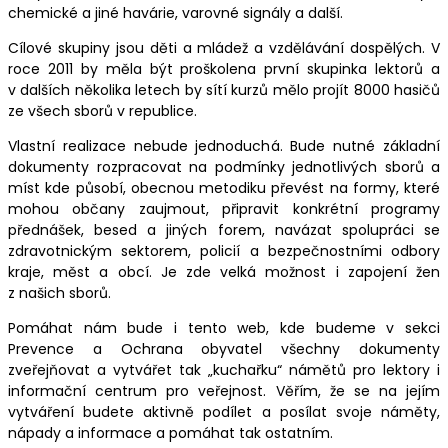
chemické a jiné havárie, varovné signály a další.
Cílové skupiny jsou děti a mládež a vzdělávání dospělých. V
roce 2011 by měla být proškolena první skupinka lektorů a
v dalších několika letech by sítí kurzů mělo projít 8000 hasičů
ze všech sborů v republice.
Vlastní realizace nebude jednoduchá. Bude nutné základní
dokumenty rozpracovat na podmínky jednotlivých sborů a
míst kde působí, obecnou metodiku převést na formy, které
mohou občany zaujmout, připravit konkrétní programy
přednášek, besed a jiných forem, navázat spolupráci se
zdravotnickým sektorem, policií a bezpečnostními odbory
kraje, měst a obcí. Je zde velká možnost i zapojení žen
z našich sborů.
Pomáhat nám bude i tento web, kde budeme v sekci
Prevence a Ochrana obyvatel všechny dokumenty
zveřejňovat a vytvářet tak „kuchařku“ námětů pro lektory i
informační centrum pro veřejnost. Věřím, že se na jejím
vytváření budete aktivně podílet a posílat svoje náměty,
nápady a informace a pomáhat tak ostatním.