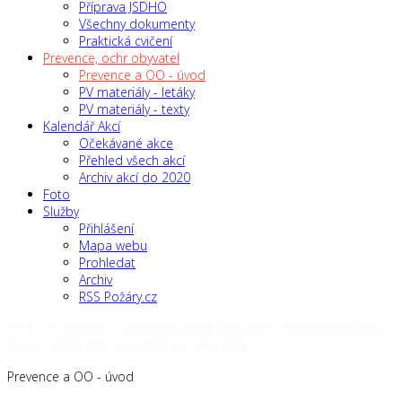
Příprava JSDHO
Všechny dokumenty
Praktická cvičení
Prevence, ochr obyvatel
Prevence a OO - úvod
PV materiály - letáky
PV materiály - texty
Kalendář Akcí
Očekávané akce
Přehled všech akcí
Archiv akcí do 2020
Foto
Služby
Přihlášení
Mapa webu
Prohledat
Archiv
RSS Požáry.cz
Jste zde:
Hlavní
-
Prevence, ochr obyvatel
-
Prevence a OO -
úvod
-
Ochrana obyvatel do roku 2015
Prevence a OO - úvod