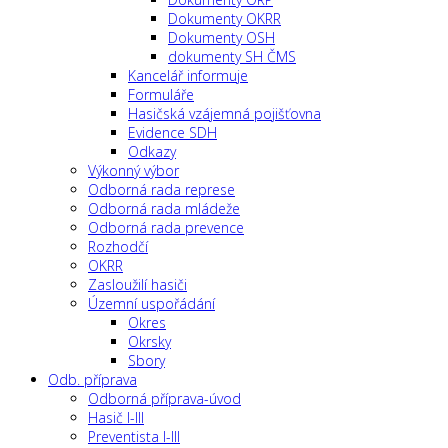
Dokumenty OKRR
Dokumenty OSH
dokumenty SH ČMS
Kancelář informuje
Formuláře
Hasičská vzájemná pojišťovna
Evidence SDH
Odkazy
Výkonný výbor
Odborná rada represe
Odborná rada mládeže
Odborná rada prevence
Rozhodčí
OKRR
Zasloužilí hasiči
Územní uspořádání
Okres
Okrsky
Sbory
Odb. příprava
Odborná příprava-úvod
Hasič I-III
Preventista I-III