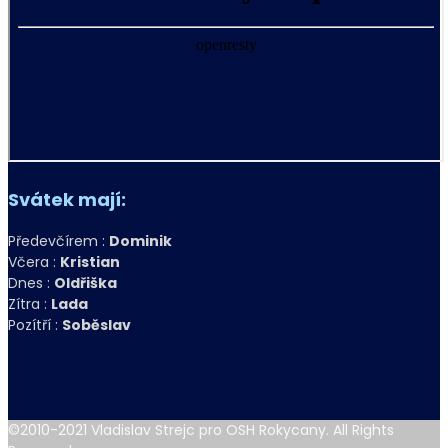
Svátek mají:
Předevčírem :
Dominik
Včera :
Kristian
Dnes :
Oldřiška
Zítra :
Lada
Pozítří :
Soběslav
©2010-2021 Vladislav Strejc pro OSH Rokycany. All Rights