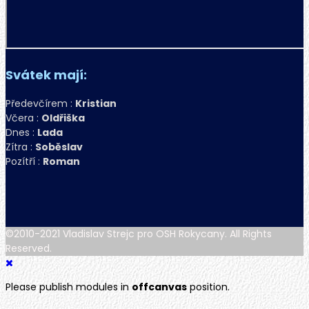
Svátek mají:
Předevčírem :
Kristian
Včera :
Oldřiška
Dnes :
Lada
Zítra :
Soběslav
Pozítří :
Roman
©2010-2021 Vladislav Strejc pro OSH Rokycany. All Rights
Reserved.
Please publish modules in
offcanvas
position.