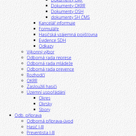
Dokumenty OKRR
Dokumenty OSH
dokumenty SH ČMS
Kancelář informuje
Formuláře
Hasičská vzájemná pojišťovna
Evidence SDH
Odkazy
Výkonný výbor
Odborná rada represe
Odborná rada mládeže
Odborná rada prevence
Rozhodčí
OKRR
Zasloužilí hasiči
Územní uspořádání
Okres
Okrsky
Sbory
Odb. příprava
Odborná příprava-úvod
Hasič I-III
Preventista I-III