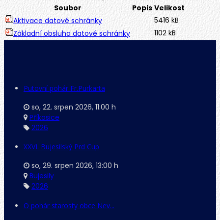
Soubor
Popis
Velikost
5416 kB
Aktivace datové schránky
1102 kB
Základní obsluha datové schránky
Putovní pohár Fr.Purkarta
so, 22. srpen 2026
,
11:00 h
Příkosice
2026
XXVI. Bujesilský Prd Cup
so, 29. srpen 2026
,
13:00 h
Bujesily
2026
O pohár starosty obce Nev...