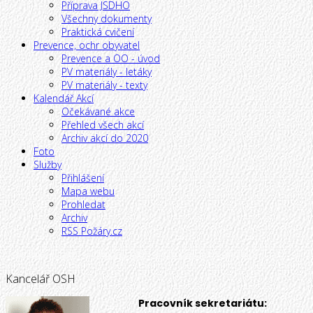
Příprava JSDHO
Všechny dokumenty
Praktická cvičení
Prevence, ochr obyvatel
Prevence a OO - úvod
PV materiály - letáky
PV materiály - texty
Kalendář Akcí
Očekávané akce
Přehled všech akcí
Archiv akcí do 2020
Foto
Služby
Přihlášení
Mapa webu
Prohledat
Archiv
RSS Požáry.cz
Jste zde:
Hlavní
-
Orgány OSH + kancelář
-
Kancelář
Kancelář OSH
Pracovník sekretariátu: