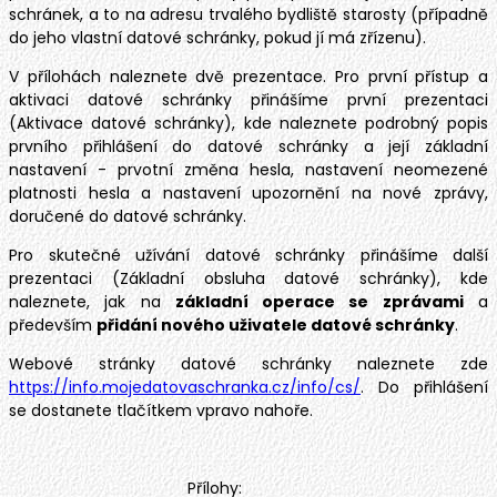
schránek, a to na adresu trvalého bydliště starosty (případně
do jeho vlastní datové schránky, pokud jí má zřízenu).
V přílohách naleznete dvě prezentace. Pro první přístup a
aktivaci datové schránky přinášíme první prezentaci
(Aktivace datové schránky), kde naleznete podrobný popis
prvního přihlášení do datové schránky a její základní
nastavení - prvotní změna hesla, nastavení neomezené
platnosti hesla a nastavení upozornění na nové zprávy,
doručené do datové schránky.
Pro skutečné užívání datové schránky přinášíme další
prezentaci (Základní obsluha datové schránky), kde
naleznete, jak na
základní operace se zprávami
a
především
přidání nového uživatele datové schránky
.
Webové stránky datové schránky naleznete zde
https://info.mojedatovaschranka.cz/info/cs/
. Do přihlášení
se dostanete tlačítkem vpravo nahoře.
Přílohy: