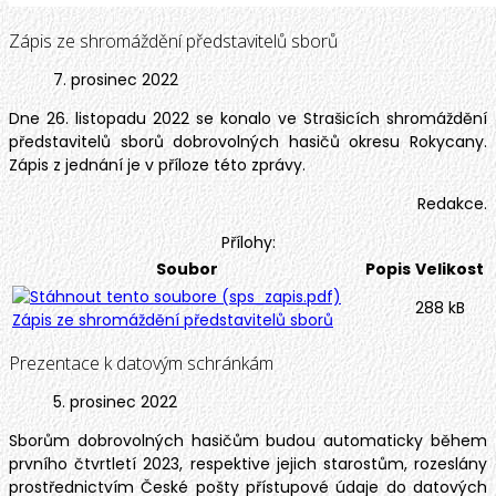
Zápis ze shromáždění představitelů sborů
7. prosinec 2022
Dne 26. listopadu 2022 se konalo ve Strašicích shromáždění
představitelů sborů dobrovolných hasičů okresu Rokycany.
Zápis z jednání je v příloze této zprávy.
Redakce.
Přílohy:
Soubor
Popis
Velikost
288 kB
Zápis ze shromáždění představitelů sborů
Prezentace k datovým schránkám
5. prosinec 2022
Sborům dobrovolných hasičům budou automaticky během
prvního čtvrtletí 2023, respektive jejich starostům, rozeslány
prostřednictvím České pošty přístupové údaje do datových