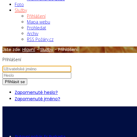
Foto
Služby
Přihlášení
Mapa webu
Prohledat
Archiv
RSS Požáry.cz
Jste zde:
Hlavní
-
Služby
-
Přihlášení
Přihlášení
Přihlásit se
Zapomenuté heslo?
Zapomenuté jméno?
Putovní pohár Fr.Purkarta