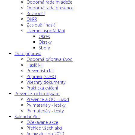
Odborná rada mládeže
Odborná rada prevence
Rozhodčí
OKRR
Zasloužilí hasiči
Územní uspořádání
Okres
Okrsky
Sbory
Odb. příprava
Odborná příprava-úvod
Hasič I-III
Preventista I-III
Příprava JSDHO
Všechny dokumenty
Praktická cvičení
Prevence, ochr obyvatel
Prevence a OO - úvod
PV materiály - letáky
PV materiály - texty
Kalendář Akcí
Očekávané akce
Přehled všech akcí
Archiv akcí do 2020