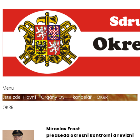
.
Menu
Jste zde:
Hlavní
-
Orgány OSH + kancelář
-
OKRR
OKRR
Miroslav Frost
předseda okresní kontrolní a revizní