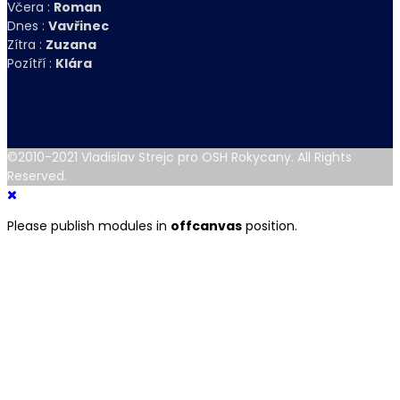
Včera :
Roman
Dnes :
Vavřinec
Zítra :
Zuzana
Pozítří :
Klára
©2010-2021 Vladislav Strejc pro OSH Rokycany. All Rights
Reserved.
Please publish modules in
offcanvas
position.