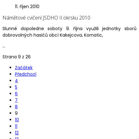
11. říjen 2010
Námětové cvičení JSDHO II.okrsku 2010
Slunné dopoledne soboty 9. října využili jednotky sborů
dobrovolných hasičů obcí Kakejcova, Kornatic,
...
Strana 9 z 26
Začátek
Předchozí
4
5
6
7
8
9
10
11
12