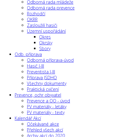
Odborná rada mládeže
Odborná rada prevence
Rozhodčí
OKRR
Zasloužilí hasiči
Územní uspořádání
Okres
Okrsky
Sbory
Odb. příprava
Odborná příprava-úvod
Hasič I-III
Preventista I-III
Příprava JSDHO
Všechny dokumenty
Praktická cvičení
Prevence, ochr obyvatel
Prevence a OO - úvod
PV materiály - letáky
PV materiály - texty
Kalendář Akcí
Očekávané akce
Přehled všech akcí
Archiv akcí do 2020