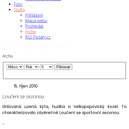
Foto
Služby
Přihlášení
Mapa webu
Prohledat
Archiv
RSS Požáry.cz
Jste zde:
Hlavní
-
Služby
-
Archiv
Archiv
Filtrovat
15. říjen 2010
Loučení se sezonou
Grilovaná uzená kýta, hudba a Velkopopovický kozel. To
charakterizovalo závěrečné Loučení se sportovní sezonou
...