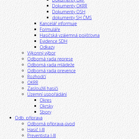
Dokumenty OKRR
Dokumenty OSH
dokumenty SH ČMS
Kancelář informuje
Formuláře
Hasičská vzájemná pojišťovna
Evidence SDH
Odkazy
Výkonný výbor
Odborná rada represe
Odborná rada mládeže
Odborná rada prevence
Rozhodčí
OKRR
Zasloužilí hasiči
Územní uspořádání
Okres
Okrsky
Sbory
Odb. příprava
Odborná příprava-úvod
Hasič I-III
Preventista I-III