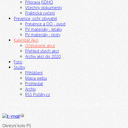
Příprava JSDHO
Všechny dokumenty
Praktická cvičení
Prevence, ochr obyvatel
Prevence a OO - úvod
PV materiály - letáky
PV materiály - texty
Kalendář Akcí
Očekávané akce
Přehled všech akcí
Archiv akcí do 2020
Foto
Služby
Přihlášení
Mapa webu
Prohledat
Archiv
RSS Požáry.cz
Jste zde:
Hlavní
-
Kalendář Akcí
-
Očekávané akce
-
Okresní
kolo PS
Okresní kolo PS