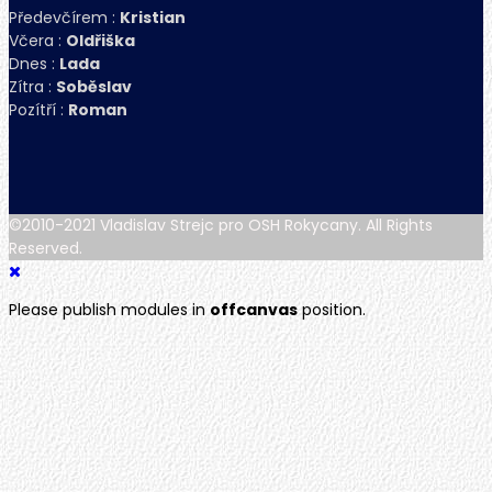
Předevčírem :
Kristian
Včera :
Oldřiška
Dnes :
Lada
Zítra :
Soběslav
Pozítří :
Roman
©2010-2021 Vladislav Strejc pro OSH Rokycany. All Rights
Reserved.
Please publish modules in
offcanvas
position.