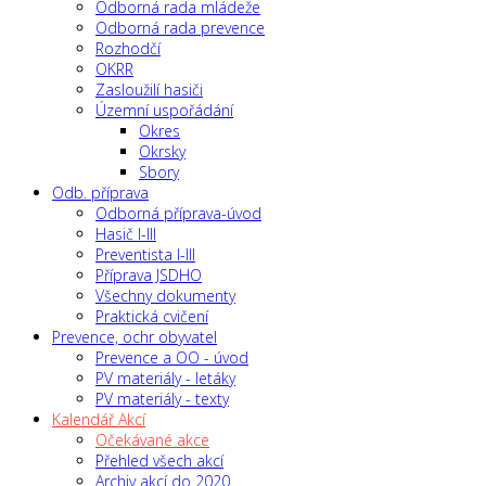
Odborná rada mládeže
Odborná rada prevence
Rozhodčí
OKRR
Zasloužilí hasiči
Územní uspořádání
Okres
Okrsky
Sbory
Odb. příprava
Odborná příprava-úvod
Hasič I-III
Preventista I-III
Příprava JSDHO
Všechny dokumenty
Praktická cvičení
Prevence, ochr obyvatel
Prevence a OO - úvod
PV materiály - letáky
PV materiály - texty
Kalendář Akcí
Očekávané akce
Přehled všech akcí
Archiv akcí do 2020