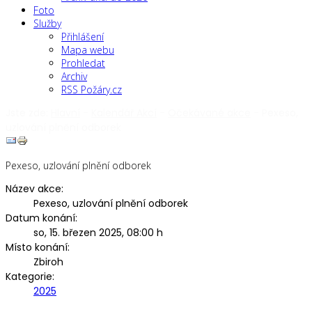
Foto
Služby
Přihlášení
Mapa webu
Prohledat
Archiv
RSS Požáry.cz
Jste zde:
Hlavní
-
Kalendář Akcí
-
Očekávané akce
-
Pexeso,
uzlování plnění odborek
Pexeso, uzlování plnění odborek
Název akce:
Pexeso, uzlování plnění odborek
Datum konání:
so, 15. březen 2025
,
08:00 h
Místo konání:
Zbiroh
Kategorie:
2025