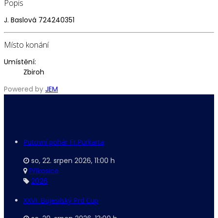
Popis
J. Baslová 724240351
Místo konání
Umístění:
Zbiroh
Powered by
JEM
Putovní pohár Fr.Purkarta
so, 22. srpen 2026
,
11:00 h
Příkosice
2026
XXVI. Bujesilský Prd Cup