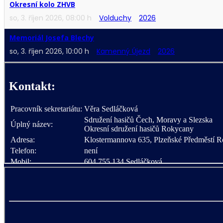
Okresní kolo ZHVB
so, 3. říjen 2026
,
08:00 h
Volduchy
2026
Memoriál Josefa Blechy
so, 3. říjen 2026
,
10:00 h
Kamenný Újezd
2026