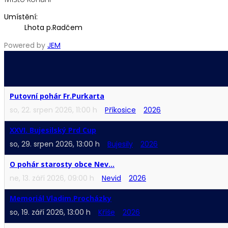
Umístění:
Lhota p.Radčem
Powered by
JEM
Putovní pohár Fr.Purkarta
so, 22. srpen 2026
,
11:00 h
Příkosice
2026
XXVI. Bujesilský Prd Cup
so, 29. srpen 2026
,
13:00 h
Bujesily
2026
O pohár starosty obce Nev...
ne, 13. září 2026
,
09:00 h
Nevid
2026
Memoriál Vladim.Procházky
so, 19. září 2026
,
13:00 h
Kříše
2026