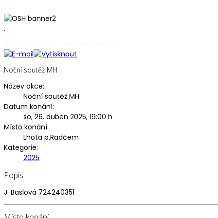
.
Jste zde:
Hlavní
-
Noční soutěž MH
Noční soutěž MH
Název akce:
Noční soutěž MH
Datum konání:
so, 26. duben 2025
,
19:00 h
Místo konání:
Lhota p.Radčem
Kategorie:
2025
Popis
J. Baslová 724240351
Místo konání