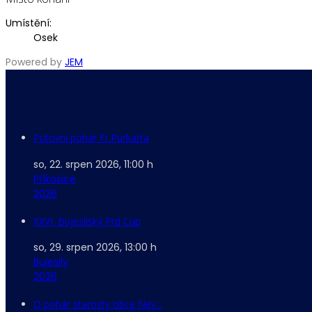
Umístění:
Osek
Powered by
JEM
Putovní pohár Fr.Purkarta
so, 22. srpen 2026
,
11:00 h
Příkosice
2026
XXVI. Bujesilský Prd Cup
so, 29. srpen 2026
,
13:00 h
Bujesily
2026
O pohár starosty obce Nev...