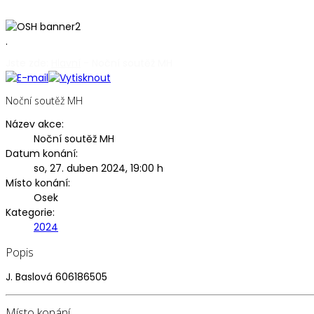
.
Jste zde:
Hlavní
-
Noční soutěž MH
Noční soutěž MH
Název akce:
Noční soutěž MH
Datum konání:
so, 27. duben 2024
,
19:00 h
Místo konání:
Osek
Kategorie:
2024
Popis
J. Baslová 606186505
Místo konání